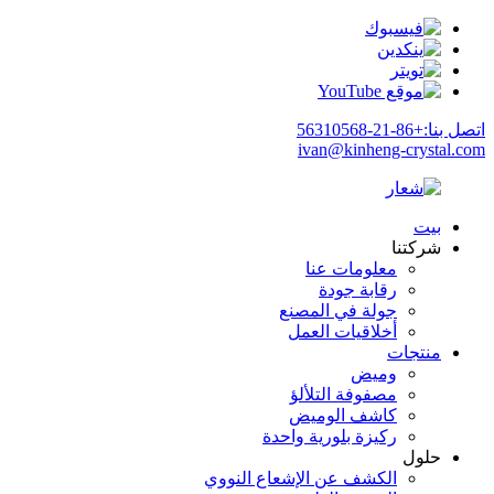
اتصل بنا:+86-21-56310568
ivan@kinheng-crystal.com
بيت
شركتنا
معلومات عنا
رقابة جودة
جولة في المصنع
أخلاقيات العمل
منتجات
وميض
مصفوفة التلألؤ
كاشف الوميض
ركيزة بلورية واحدة
حلول
الكشف عن الإشعاع النووي