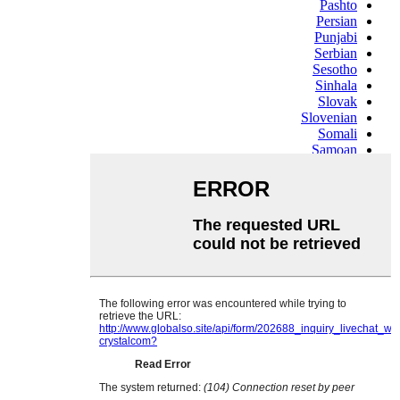
Pashto
Persian
Punjabi
Serbian
Sesotho
Sinhala
Slovak
Slovenian
Somali
Samoan
Scots Gaelic
Shona
Sindhi
Sundanese
Swahili
Tajik
Tamil
Telugu
Thai
Ukrainian
Urdu
Uzbek
Vietnamese
Welsh
Xhosa