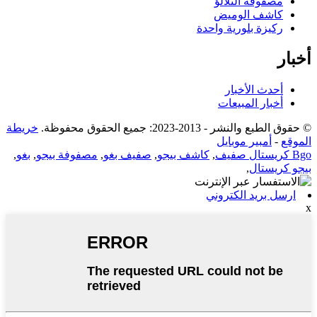
مصفوفة التلألؤ
كاشف الوميض
ركيزة بلورية واحدة
أخبار
أحدث الأخبار
أخبار المبيعات
© حقوق الطبع والنشر - 2013-2023: جميع الحقوق محفوظة.
خريطة
الموقع
-
أمبير موبايل
Bgo كريستال صفيف
,
كاشف بيجو
,
صفيف بغو
,
مصفوفة بيجو
,
بغو
,
بيجو كريستال
,
ارسل بريد الكتروني
x