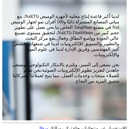
لدينا أكبر قاعدة إنتاج محلية لأجهزة الوميض NaI(Tl)، مع
مباني المصانع المشتراة ذاتيًا و100 أفران نمو لجهاز الوميض
NaI في مصنع TangShan الخاص بنا.نحن نعمل على تطوير
حجم كبير من NaI(Tl) Dia600mm، لتحقيق مستوى تصنيع
عالي الجودة وواسع النطاق وفعال.يقع مركز البحث
والتطوير والتسويق للإلكترونيات لدينا في شنغهاي.تخصص
كبير المهندسين وفريق الإدارة لدينا في علوم المواد
والإلكترونيات.
نحن نسعى إلى التميز، ونلتزم بالابتكار التكنولوجي، ونسعى
جاهدين لتعزيز تطوير الإلكترونيات الضوئية.نحن نقدم
للعملاء منتجات وخدمات أفضل، مما يتيح لعملائنا وشركائنا
تحقيق المزيد من النجاح.
للاستفسار عن منتجاتنا برجاء ترك رسالتك.
سؤال