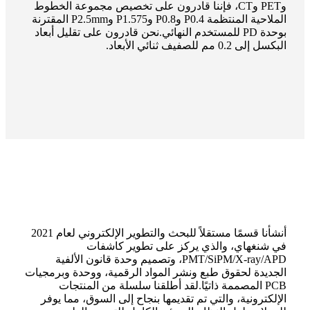
وPET وCT، فإننا قادرون على تخصيص مجموعة الخطوط
الملاحية المنتظمة P0.4 وP0.8 وP1.575 وP2.5mm المقترنة
بوحدة PD للمستخدم النهائي.نحن قادرون على تقليل أبعاد
البكسل إلى 0.2 مم للصفيف ثنائي الأبعاد.
أنشأنا قسمًا مستقلاً للبحث والتطوير الإلكتروني لعام 2021
في شنغهاي، والذي يركز على تطوير كاشفات
PMT/SiPM/X-ray/APD، وتصميم وحدة قانون الألفية
الجديدة لحقوق طبع ونشر المواد الرقمية، ووحدة وبرمجيات
PCB المصممة ذاتيًا.لقد أطلقنا سلسلة من المنتجات
الإلكترونية، والتي تم تقديمها بنجاح إلى السوق، مما يوفر