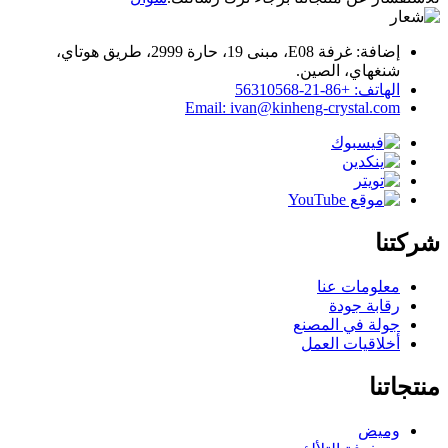
إضافة: غرفة E08، مبنى 19، حارة 2999، طريق هوتاي،
شنغهاي، الصين.
الهاتف: +86-21-56310568
Email: ivan@kinheng-crystal.com
شركتنا
معلومات عنا
رقابة جودة
جولة في المصنع
أخلاقيات العمل
منتجاتنا
وميض